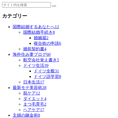
カテゴリー
国際結婚するあなたへ
12
国際結婚手続き
8
婚姻届
2
複合姓の申請
6
婚前契約書
4
海外住み妻ブログ
60
航空会社覚え書き
5
ドイツ生活
39
ドイツ全般
31
ドイツ語学習
8
日本生活
17
最新モテ美容術
28
肌ケア
12
ダイエット
4
まつ毛育毛
2
ヘアケア
17
主婦の錬金術
8