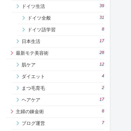
39
ドイツ生活
31
ドイツ全般
8
ドイツ語学習
17
日本生活
28
最新モテ美容術
12
肌ケア
4
ダイエット
2
まつ毛育毛
17
ヘアケア
8
主婦の錬金術
7
ブログ運営