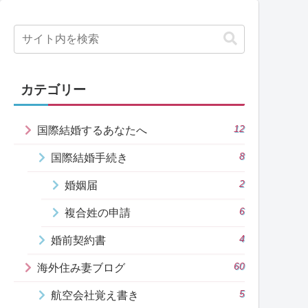
カテゴリー
12
国際結婚するあなたへ
8
国際結婚手続き
2
婚姻届
6
複合姓の申請
4
婚前契約書
60
海外住み妻ブログ
5
航空会社覚え書き