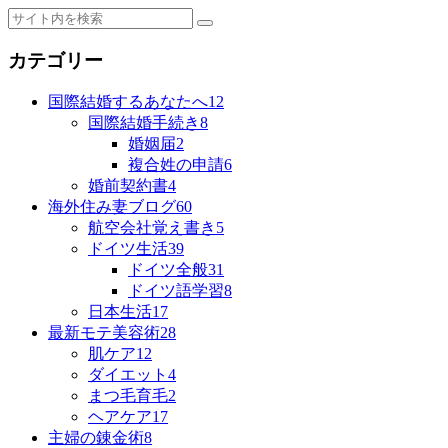
カテゴリー
国際結婚するあなたへ
12
国際結婚手続き
8
婚姻届
2
複合姓の申請
6
婚前契約書
4
海外住み妻ブログ
60
航空会社覚え書き
5
ドイツ生活
39
ドイツ全般
31
ドイツ語学習
8
日本生活
17
最新モテ美容術
28
肌ケア
12
ダイエット
4
まつ毛育毛
2
ヘアケア
17
主婦の錬金術
8