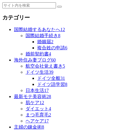
カテゴリー
国際結婚するあなたへ
12
国際結婚手続き
8
婚姻届
2
複合姓の申請
6
婚前契約書
4
海外住み妻ブログ
60
航空会社覚え書き
5
ドイツ生活
39
ドイツ全般
31
ドイツ語学習
8
日本生活
17
最新モテ美容術
28
肌ケア
12
ダイエット
4
まつ毛育毛
2
ヘアケア
17
主婦の錬金術
8