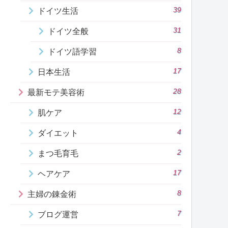
39
ドイツ生活
31
ドイツ全般
8
ドイツ語学習
17
日本生活
28
最新モテ美容術
12
肌ケア
4
ダイエット
2
まつ毛育毛
17
ヘアケア
8
主婦の錬金術
7
ブログ運営