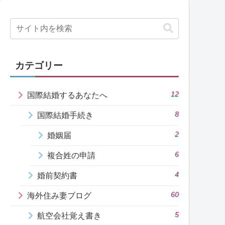
カテゴリー
12
国際結婚するあなたへ
8
国際結婚手続き
2
婚姻届
6
複合姓の申請
4
婚前契約書
60
海外住み妻ブログ
5
航空会社覚え書き