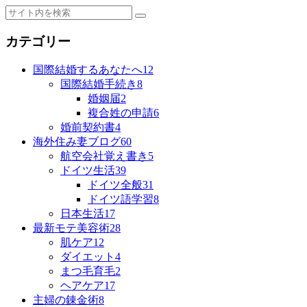
カテゴリー
国際結婚するあなたへ
12
国際結婚手続き
8
婚姻届
2
複合姓の申請
6
婚前契約書
4
海外住み妻ブログ
60
航空会社覚え書き
5
ドイツ生活
39
ドイツ全般
31
ドイツ語学習
8
日本生活
17
最新モテ美容術
28
肌ケア
12
ダイエット
4
まつ毛育毛
2
ヘアケア
17
主婦の錬金術
8