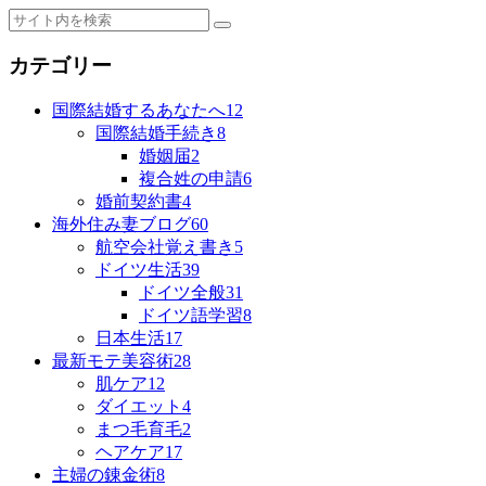
カテゴリー
国際結婚するあなたへ
12
国際結婚手続き
8
婚姻届
2
複合姓の申請
6
婚前契約書
4
海外住み妻ブログ
60
航空会社覚え書き
5
ドイツ生活
39
ドイツ全般
31
ドイツ語学習
8
日本生活
17
最新モテ美容術
28
肌ケア
12
ダイエット
4
まつ毛育毛
2
ヘアケア
17
主婦の錬金術
8