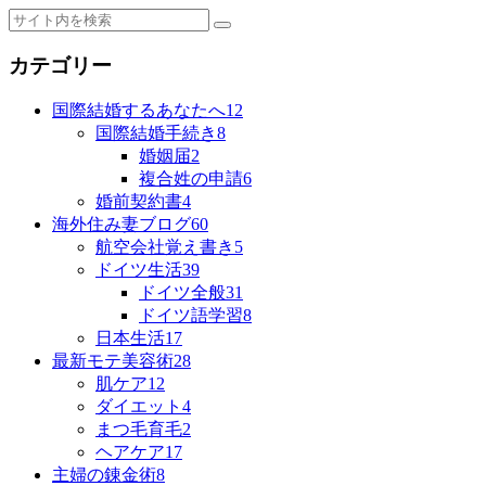
カテゴリー
国際結婚するあなたへ
12
国際結婚手続き
8
婚姻届
2
複合姓の申請
6
婚前契約書
4
海外住み妻ブログ
60
航空会社覚え書き
5
ドイツ生活
39
ドイツ全般
31
ドイツ語学習
8
日本生活
17
最新モテ美容術
28
肌ケア
12
ダイエット
4
まつ毛育毛
2
ヘアケア
17
主婦の錬金術
8