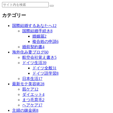
カテゴリー
国際結婚するあなたへ
12
国際結婚手続き
8
婚姻届
2
複合姓の申請
6
婚前契約書
4
海外住み妻ブログ
60
航空会社覚え書き
5
ドイツ生活
39
ドイツ全般
31
ドイツ語学習
8
日本生活
17
最新モテ美容術
28
肌ケア
12
ダイエット
4
まつ毛育毛
2
ヘアケア
17
主婦の錬金術
8